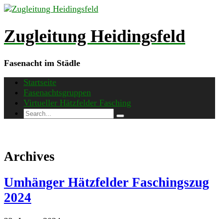
Skip
to
content
Zugleitung Heidingsfeld
Fasenacht im Städle
Startseite
Fasenachtsgruppen
Virtueller Hätzfelder Fasching
Archives
Umhänger Hätzfelder Faschingszug
2024